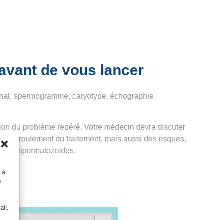
r avant de vous lancer
monal, spermogramme, caryotype, échographie
ion du problème repéré. Votre médecin devra discuter
du déroulement du traitement, mais aussi des risques,
de vos
spermatozoïdes
.
r à
e
ail.