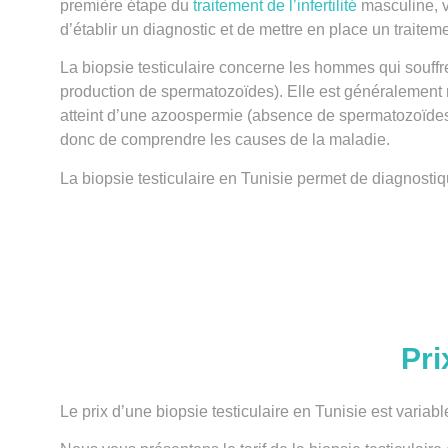
première étape du
traitement de l’infertilité
masculine
,
d’établir un diagnostic et de mettre en place un traitem
La
biopsie testiculaire
concerne
les hommes qui souffren
production de spermatozoïdes). Elle est généralement 
atteint d’une azoospermie (
absence de spermatozoïde
donc de comprendre les
causes de la maladie
.
La biopsie
testiculaire
en Tunisie permet de diagnostiq
Pri
Le
prix
d’une biopsie testiculaire en Tunisie est variabl