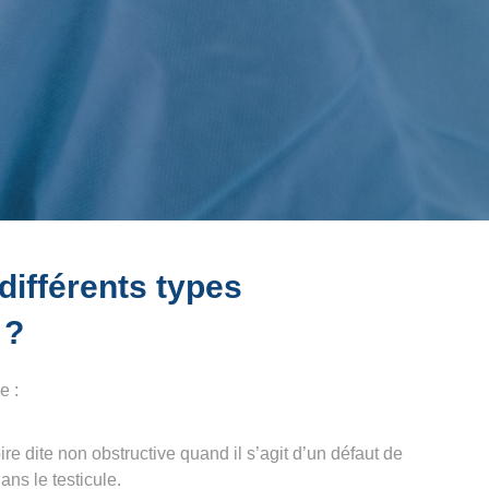
différents types
 ?
e :
e dite non obstructive quand il s’agit d’un défaut de
ns le testicule.