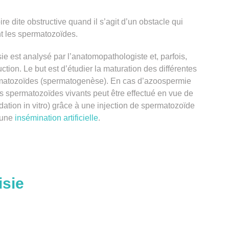
e dite obstructive quand il s’agit d’un obstacle qui
nt les spermatozoïdes.
sie
est analysé par l’anatomopathologiste et, parfois,
uction. Le but est d’étudier la maturation des différentes
rmatozoïdes (spermatogenèse). En cas d’
azoospermie
 spermatozoïdes vivants peut être effectué en vue de
ndation in vitro) grâce à une injection de spermatozoïde
’une
insémination artificielle
.
isie