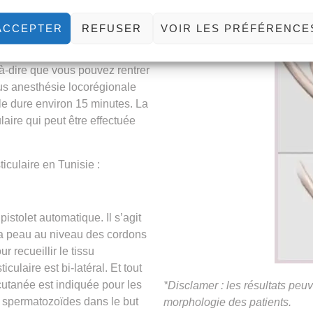
ction
ACCEPTER
REFUSER
VOIR LES PRÉFÉRENCE
-à-dire que vous pouvez rentrer
ous anesthésie locorégionale
le dure environ 15 minutes. La
laire
qui peut être effectuée
ticulaire en
Tunisie
:
istolet automatique. Il s’agit
s la peau au niveau des cordons
r recueillir le tissu
ticulaire est bi-latéral. Et tout
cutanée est indiquée pour les
*Disclamer : les résultats peu
es spermatozoïdes dans le but
morphologie des
patients
.