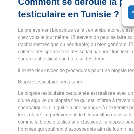
Comment se déroule la pon
testiculaire en Tunisie ?
Le
prélèvement biopsique
se fait en ambulatoire, c’est
chez vous le jour même. L’intervention peut se faire s
(rachianesthésique ou péridurale) ou bien générale. El
collecte des spermatozoïdes se fait par
ponction testicu
sur un seul testicule ou bien sur les deux.
Il existe deux types de procédures pour une biopsie tes
Biopsie testiculaire percutanée
La biopsie testiculaire percutanée est réalisée avec un p
d’une aiguille de biopsie fine qui est infiltrée à traver
spermatiques. L’aiguille a une seringue à l’extrémité pou
testiculaire. Le
prélèvement
de l’échantillon du tissu tes
comme la biopsie testiculaire classique, la biopsie per
hommes qui souffrent
d’azoospermie
afin de fournir l