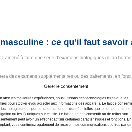
é masculine : ce qu’il faut savoi
erez amené à faire une série d’examens biologiques (bilan hor
sera des examens supplémentaires ou des traitements, en fonct
le traitement adéquat. Il devra de même vous mettre au courant 
Gérer le consentement
illir votre consentement concernant une potentielle congélation 
r offrir les meilleures expériences, nous utilisons des technologies telles que les
kies pour stocker et/ou accéder aux informations des appareils. Le fait de consenti
 technologies nous permettra de traiter des données telles que le comportement d
igation ou les ID uniques sur ce site. Le fait de ne pas consentir ou de retirer son
sentement peut avoir un effet négatif sur certaines caractéristiques et fonctions. En
eptant, vous confirmez également de recevoir nos communications et offres par em