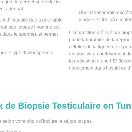
 vu qu’elle permet au médecin
ent adéquat.
Une azoospermie excrétoir
bloque le tube où circule
t d’infertilité
due à une faible
réalisée lorsque l’homme est
L’échantillon prélevé par
biop
s
dans le
sperme
), et permet
par le laboratoire de la reprod
cellules de la lignée des spe
uer le type d’azoospermie.
obstructive
un prélèvement des
la réalisation d’une FIV (féco
directement dans l’ovule ou d
x de Biopsie Testiculaire en Tun
e selon votre choix d’inclure le
séjour
ou pas.