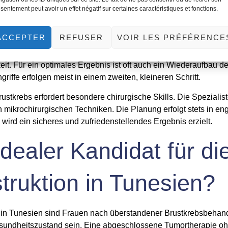
ist flexibel planbar. Sie kann direkt im Anschluss an die Tumor
sentement peut avoir un effet négatif sur certaines caractéristiques et fonctions.
ternativ ist ein späterer Zeitpunkt nach Abschluss aller Krebst
ktion. Ihr behandelnder Chirurg und Onkologe beraten Sie hier
ACCEPTER
REFUSER
VOIR LES PRÉFÉRENCE
ntaten nach Krebs ist eine häufige und bewährte Methode. Mod
eit. Für ein optimales Ergebnis ist oft auch ein Wiederaufbau d
iffe erfolgen meist in einem zweiten, kleineren Schritt.
ustkrebs erfordert besondere chirurgische Skills. Die Spezialis
 mikrochirurgischen Techniken. Die Planung erfolgt stets in en
wird ein sicheres und zufriedenstellendes Ergebnis erzielt.
idealer Kandidat für di
truktion in Tunesien?
on in Tunesien sind Frauen nach überstandener Brustkrebsbehandl
sundheitszustand sein. Eine abgeschlossene Tumortherapie ohn