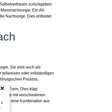
 Selbstvertrauen zurückgeben.
 Mammachirurgie. Ein All-
ie Nachsorge. Dies entlastet
ach
rgie. Sie wird auch als
r teilweisen oder vollständigen
chirurgischen Prozess.
chen Form. Dies trägt
en kann mit verschiedenen
n oder eine Kombination aus
r à
e