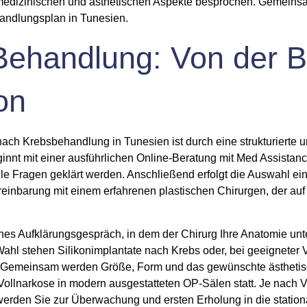
 medizinischen und ästhetischen Aspekte besprochen. Gemeinsa
andlungsplan in Tunesien.
Behandlung: Von der B
on
ach Krebsbehandlung in Tunesien ist durch eine strukturierte 
nnt mit einer ausführlichen
Online-Beratung
mit Med Assistance
e Fragen geklärt werden. Anschließend erfolgt die Auswahl einer
reinbarung mit einem erfahrenen plastischen Chirurgen, der au
iches Aufklärungsgespräch, in dem der Chirurg Ihre Anatomie unt
 Wahl stehen
Silikonimplantate nach Krebs
oder, bei geeigneter 
Gemeinsam werden Größe, Form und das gewünschte ästhetische
 Vollnarkose in modern ausgestatteten OP-Sälen statt. Je nach Ve
erden Sie zur Überwachung und ersten Erholung in die stationä