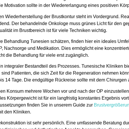
e Motivation sollte in der Wiedererlangung eines positiven Körp
n Wiederherstellung der Brustkontur steht im Vordergrund. Re
idend. Der behandelnde Onkologe muss grünes Licht für den gep
ität im Brustbereich ist für viele Techniken wichtig.
ive Behandlung Tunesien
schätzen, finden hier ein ideales Umfe
OP, Nachsorge und Medikation. Dies ermöglicht eine konzentrier
 die Behandlung für viele erst zugänglich.
 integraler Bestandteil des Prozesses. Tunesische Kliniken bie
 sind Patienten, die sich Zeit für die Regeneration nehmen könn
bis 14 Tage. Die endgültige Rückreise sollte mit dem Chirurgen
en Konsum mehrere Wochen vor und nach der OP einzustellen. 
s Körpergewicht ist für ein langfristig konstantes Ergebnis vorte
aussetzungen finden Sie in unserem Guide zur
Brustvergrößeru
it den Kliniken.
ekonstruktion ist sehr persönlich. Eine umfassende Beratung dur