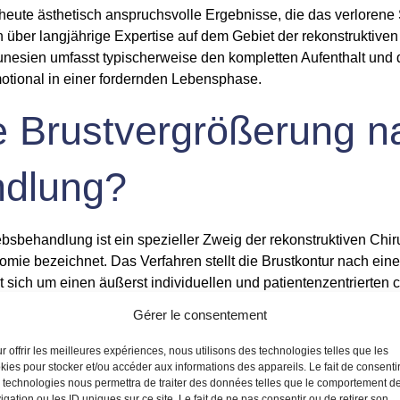
heute ästhetisch anspruchsvolle Ergebnisse, die das verlorene
n über langjährige Expertise auf dem Gebiet der rekonstruktiven
nesien umfasst typischerweise den kompletten Aufenthalt und d
otional in einer fordernden Lebensphase.
e Brustvergrößerung n
ndlung?
sbehandlung ist ein spezieller Zweig der rekonstruktiven Chiru
mie bezeichnet. Das Verfahren stellt die Brustkontur nach eine
t sich um einen äußerst individuellen und patientenzentrierten 
Gérer le consentement
erstellung eines natürlichen Brustvolumens und einer symmetris
physischen Rehabilitation bei. Die Brustrekonstruktion Tunesi
r offrir les meilleures expériences, nous utilisons des technologies telles que les
Dazu zählen Silikonimplantate, Eigengewebe-Transplantatione
kies pour stocker et/ou accéder aux informations des appareils. Le fait de consenti
 technologies nous permettra de traiter des données telles que le comportement d
igation ou les ID uniques sur ce site. Le fait de ne pas consentir ou de retirer son