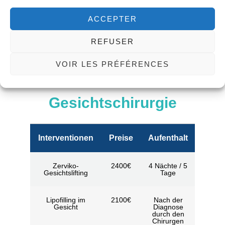
Verkleinerung
Angebot
2 Nächte / 3
der
einholen
Tage
Klitorisvorhaut
ACCEPTER
REFUSER
VOIR LES PRÉFÉRENCES
Gesichtschirurgie
Interventionen
Preise
Aufenthalt
Zerviko-
2400€
4 Nächte / 5
Gesichtslifting
Tage
Lipofilling im
2100€
Nach der
Gesicht
Diagnose
durch den
Chirurgen