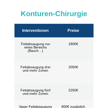
Konturen-Chirurgie
Interventionen
Preise
Aufenth
Fettabsaugung nur
1800€
Nach d
eines Bereichs
Diagno
(Bauch…)
durch d
Chirurg
Fettabsaugung drei
2050€
Nach d
und mehr Zonen
Diagno
durch d
Chirurg
Fettabsaugung fünf
2250€
4 Nächte 
und mehr Zonen
Tage
Vaser Fettabsaugung
800€ zusätzlich
4 Nächte 