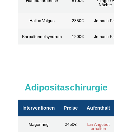
Hüfttotalprothese
5100€
7 Tage / 6
Nächte
Hallux Valgus
2350€
Je nach Fall
Karpaltunnelsyndrom
1200€
Je nach Fall
Adipositaschirurgie
Interventionen
Preise
Aufenthalt
Magenring
2450€
Ein Angebot
erhalten