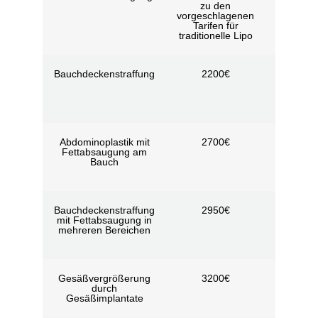
zu den
Tage
vorgeschlagenen
Tarifen für
traditionelle Lipo
Bauchdeckenstraffung
2200€
Nach d
Diagno
durch d
Chirurg
Abdominoplastik mit
2700€
Nach d
Fettabsaugung am
Diagno
Bauch
durch d
Chirurg
Bauchdeckenstraffung
2950€
Nach d
mit Fettabsaugung in
Diagno
mehreren Bereichen
durch d
Chirurg
Gesäßvergrößerung
3200€
6 Nächte
durch
Tage
Gesäßimplantate