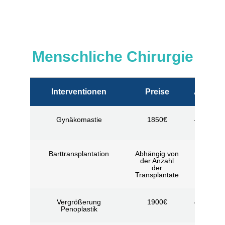
Menschliche Chirurgie
Interventionen
Preise
Aufenth
Gynäkomastie
1850€
4 Nächte 
Tage
Barttransplantation
Abhängig von
3 Nächte
der Anzahl
Tage
der
Transplantate
Vergrößerung
1900€
4 Nächte 
Penoplastik
Tage