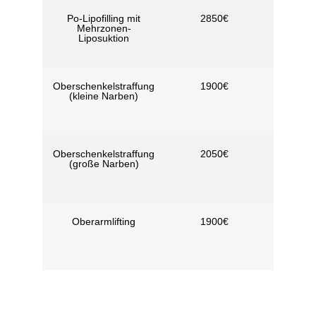
Po-Lipofilling mit
2850€
Nach d
Mehrzonen-
Diagno
Liposuktion
durch d
Chirurg
Oberschenkelstraffung
1900€
Nach d
(kleine Narben)
Diagno
durch d
Chirurg
Oberschenkelstraffung
2050€
Nach d
(große Narben)
Diagno
durch d
Chirurg
Oberarmlifting
1900€
Nach d
Diagno
durch d
Chirurg