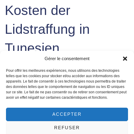
Kosten der
Lidstraffung in
Tunesien
Gérer le consentement
Die
Ergebnisse einer Lidstraffung
sind in aussagekräftigen
Pour offrir les meilleures expériences, nous utilisons des technologies
Vorher-Nachher
-Bildern deutlich sichtbar: eine verjüngte,
telles que les cookies pour stocker et/ou accéder aux informations des
wachere und frischere Ausstrahlung durch die präzise
appareils. Le fait de consentir à ces technologies nous permettra de traiter
des données telles que le comportement de navigation ou les ID uniques
Entfernung von überschüssiger Haut und Fettpolstern. Die
sur ce site. Le fait de ne pas consentir ou de retirer son consentement peut
anfänglichen Schwellungen und eventuelle Blutergüsse
avoir un effet négatif sur certaines caractéristiques et fonctions.
klingen innerhalb der ersten ein bis zwei Wochen deutlich
ab. Die endgültigen, natürlichen Resultate zeigen sich
ACCEPTER
nach einigen Monaten, sobald alle Narben verblasst sind.
Eine sorgfältige Nachsorge ist für den optimalen
REFUSER