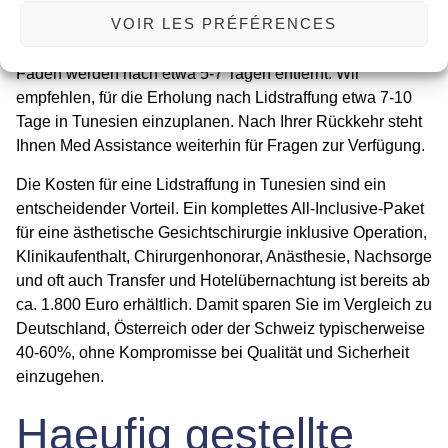
Heilungsverlauf entscheidend. Unser Team in Tunesien
VOIR LES PRÉFÉRENCES
gibt Ihnen detaillierte Anweisungen für die ersten Tage,
inklusive Kühlung, Kopfhochlagerung und Medikation. Die
Fäden werden nach etwa 5-7 Tagen entfernt. Wir
empfehlen, für die
Erholung nach Lidstraffung
etwa 7-10
Tage in Tunesien einzuplanen. Nach Ihrer Rückkehr steht
Ihnen Med Assistance weiterhin für Fragen zur Verfügung.
Die
Kosten für eine Lidstraffung in Tunesien
sind ein
entscheidender Vorteil. Ein komplettes All-Inclusive-Paket
für eine
ästhetische Gesichtschirurgie
inklusive Operation,
Klinikaufenthalt, Chirurgenhonorar, Anästhesie, Nachsorge
und oft auch Transfer und Hotelübernachtung ist bereits ab
ca. 1.800 Euro erhältlich. Damit sparen Sie im Vergleich zu
Deutschland, Österreich oder der Schweiz typischerweise
40-60%, ohne Kompromisse bei Qualität und Sicherheit
einzugehen.
Haeufig gestellte