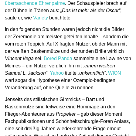
überraschende Ehrenpalme
. Der Schauspieler brach auf
der Bühne in Tränen aus:
„Das ist mehr als der Oscar“
,
sagte er, wie
Variety
berichtete.
In den folgenden Stunden waren jedoch nicht die Bilder
der Zeremonie am meisten geteilten Inhalte – sondern die
vom roten Teppich. Auf X fragten Nutzer, ob der Mann mit
der weißen Baskenmütze und der runden Brille wirklich
Vincent Vega
sei.
Bored Panda
sammelte eine Lawine von
Memes – ein Nutzer verglich ihn mit
„einem weißen
Samuel L. Jackson“
.
Yahoo
titelte
„unkenntlich“
.
WION
warf sogar die Hypothese einer Ozempic-bedingten
Veränderung auf, ohne Quelle zu nennen.
Jenseits des stilistischen Gimmicks – Bart und
Baskenmütze sind teilweise eine Hommage an den
Flieger-Abenteurer aus
Propeller
– gab dieser Moment
Fachpublikationen und Schönheitschirurgie-Foren Anlass,
eine seit dreißig Jahren wiederkehrende Frage erneut
aufzuwerfen:
Was ist im Laufe der Zeit mit diesem Gesicht