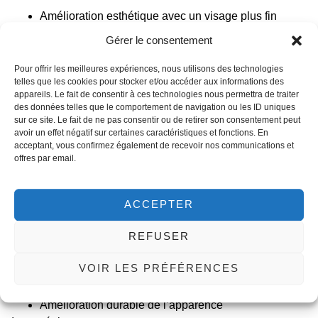
Amélioration esthétique avec un visage plus fin
Diverses options pour répondre à des besoins
Gérer le consentement
individuels
Résultats naturels
Pour offrir les meilleures expériences, nous utilisons des technologies
telles que les cookies pour stocker et/ou accéder aux informations des
Inconvénients :
appareils. Le fait de consentir à ces technologies nous permettra de traiter
des données telles que le comportement de navigation ou les ID uniques
Les méthodes chirurgicales nécessitent du temps de
sur ce site. Le fait de ne pas consentir ou de retirer son consentement peut
récupération
avoir un effet négatif sur certaines caractéristiques et fonctions. En
Les options non chirurgicales requièrent un entretien
acceptant, vous confirmez également de recevoir nos communications et
offres par email.
8. Lifting facial
Le
lifting du visage
est une intervention chirurgicale qui
ACCEPTER
resserre les muscles faciaux et élimine l’excès de peau
pour donner un visage plus harmonieux.
REFUSER
Avantages :
VOIR LES PRÉFÉRENCES
Réduction visible des signes de vieillissement
Amélioration durable de l’apparence