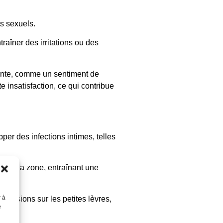
ts sexuels.
raîner des irritations ou des
iente, comme un sentiment de
 insatisfaction, ce qui contribue
er des infections intimes, telles
e de la zone, entraînant une
r à
 lésions sur les petites lèvres,
e