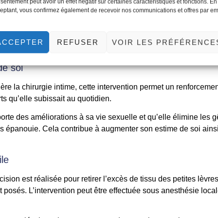
sentement peut avoir un effet négatif sur certaines caractéristiques et fonctions. En
dans la région intime figurent parmi les principales raisons fonct
eptant, vous confirmez également de recevoir nos communications et offres par em
e intime.
lastie, on peut souligner que la réduction des petites lèvres, e
ACCEPTER
REFUSER
VOIR LES PRÉFÉRENCE
cativement les risques d’infections.
de soi
ière la chirurgie intime, cette intervention permet un renforcemen
ts qu’elle subissait au quotidien.
orte des améliorations à sa vie sexuelle et qu’elle élimine les g
lus épanouie. Cela contribue à augmenter son estime de soi ains
ile
cision est réalisée pour retirer l’excès de tissu des petites lèvre
 posés. L’intervention peut être effectuée sous anesthésie loca