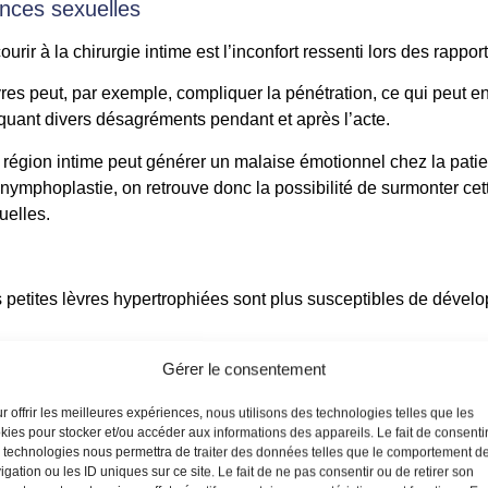
nces sexuelles
rir à la chirurgie intime est l’inconfort ressenti lors des rappor
vres peut, par exemple, compliquer la pénétration, ce qui peut ent
quant divers désagréments pendant et après l’acte.
la région intime peut générer un malaise émotionnel chez la pat
nymphoplastie, on retrouve donc la possibilité de surmonter cette
uelles.
etites lèvres hypertrophiées sont plus susceptibles de développ
taille excessive des petites lèvres peut compliquer le nettoyag
Gérer le consentement
ons favorisant la prolifération bactérienne.
r offrir les meilleures expériences, nous utilisons des technologies telles que les
kies pour stocker et/ou accéder aux informations des appareils. Le fait de consenti
s ou pendant les rapports sexuels peuvent également causer des
 technologies nous permettra de traiter des données telles que le comportement d
rant la porte à divers types d’infections intimes.
igation ou les ID uniques sur ce site. Le fait de ne pas consentir ou de retirer son