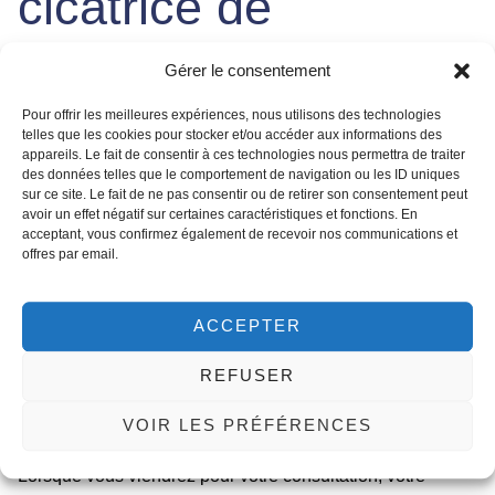
cicatrice de
césarienne
?
Gérer le consentement
Pour offrir les meilleures expériences, nous utilisons des technologies
telles que les cookies pour stocker et/ou accéder aux informations des
Si votre bourrelet et cicatrice de césarienne est en excès et
appareils. Le fait de consentir à ces technologies nous permettra de traiter
vous cause de la frustration chaque fois que vous essayez
des données telles que le comportement de navigation ou les ID uniques
de porter une robe, un jean, un pantalon taille basse, un
sur ce site. Le fait de ne pas consentir ou de retirer son consentement peut
avoir un effet négatif sur certaines caractéristiques et fonctions. En
bikini ou un débardeur, alors cela affecte votre vie
acceptant, vous confirmez également de recevoir nos communications et
quotidienne. De nombreuses femmes s’entraînent autant
offres par email.
qu’elles le peuvent, mais elles ont toujours ce petit ventre
résiduel. Ce gonflement dû à la séparation des muscles
ACCEPTER
peut déplacer votre centre de gravité et provoquer des
douleurs dans le bas du dos ou une incontinence urinaire
REFUSER
due à un effort.
Si l’une de ces situations vous décrit, cela vaut la peine
VOIR LES PRÉFÉRENCES
d’envisager une consultation pour une
plastie abdominale
.
Lorsque vous viendrez pour votre consultation, votre