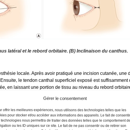
us latéral et le rebord orbitaire. (B) Inclinaison du canthus.
esthésie locale. Après avoir pratiqué une incision cutanée, une 
. Ensuite, le tendon canthal superficiel exposé est suffisamment 
, en laissant une portion de tissu au niveau du rebord orbitaire
tension. Après, le
canthus latéral
est fixé au rebord orbitaire laté
Gérer le consentement
 la plaque tarsienne de l’extrémité latérale de la paupière infér
assant de la même façon une aiguille à travers le périoste et le t
r offrir les meilleures expériences, nous utilisons des technologies telles que les
.
kies pour stocker et/ou accéder aux informations des appareils. Le fait de consenti
 technologies nous permettra de traiter des données telles que le comportement d
igation ou les ID uniques sur ce site. Le fait de ne pas consentir ou de retirer son
la paupière doit être vérifiée lorsque le patient a les yeux ouver