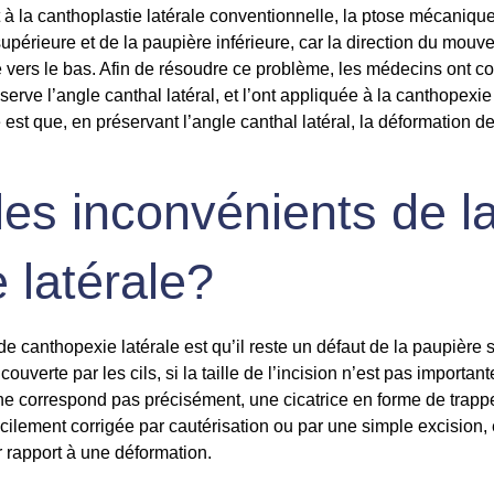
t à la canthoplastie latérale conventionnelle, la ptose mécanique
supérieure et de la
paupière inférieure
, car la direction du mouv
le vers le bas. Afin de résoudre ce problème, les médecins ont
éserve l’angle canthal latéral, et l’ont appliquée à la canthopexie
est que, en préservant l’
angle canthal latéral
, la déformation d
les inconvénients de l
 latérale?
 de canthopexie
latérale est qu’il reste un défaut de la
paupière 
ouverte par les cils, si la taille de l’incision n’est pas importan
ne correspond pas précisément, une cicatrice en forme de trappe
acilement corrigée par cautérisation ou par une simple excision
r rapport à une déformation.