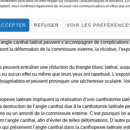
sentement peut avoir un effet négatif sur certaines caractéristiques et fonctions. En
étecter tout signe de ptose ou de contact entre le globe oculair
eptant, vous confirmez également de recevoir nos communications et offres par em
 de la
paupière supérieure
est suturé selon la méthode d’avance
ctuée .
ACCEPTER
REFUSER
VOIR LES PRÉFÉRENCE
e visant à allonger la petite fissure palpébrale et à diminuer le 
ques de l’Est. Cependant, comme pour la canthoplastie latérale
’angle canthal latéral peuvent s’accompagner de complications d
sont la déformation de la commissure externe, la récidive, l’ex
peuvent entraîner une réduction du triangle blanc latéral, auque
’a eu aucun effet ou même que leurs yeux ont rapetissé. L’expos
ésagréables et peuvent provoquer une sécheresse oculaire. Voi
opexie latérale impliquent la réalisation d’une
canthotomie laté
a destruction de l’angle canthal due à la canthotomie latérale pe
ure ou un arrondi de la commissure externe. C’est pourquoi on a
t l’angle canthal, afin d’éviter de telles déformations. D’autre part,
 qui préservent l’angle canthal dans la
canthopexie latérale es