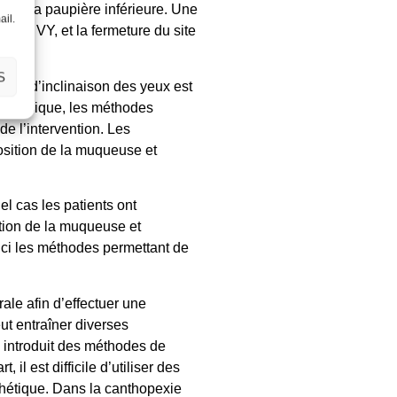
e et la paupière inférieure. Une
ail.
ment VY, et la fermeture du site
S
degré d’inclinaison des yeux est
 classique, les méthodes
e l’intervention. Les
position de la muqueuse et
l cas les patients ont
ition de la muqueuse et
ci les méthodes permettant de
rale
afin d’effectuer une
ut entraîner diverses
 introduit des méthodes de
 il est difficile d’utiliser des
thétique
. Dans la canthopexie