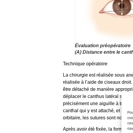
Évaluation préopératoire
(A) Distance entre le canth
Technique opératoire
La chirurgie est réalisée sous an
réalisée à l’aide de ciseaux droit
être détaché de manière appropriée
déplacer le canthus latéral sans 
précisément une aiguille à travers
canthal qui y est attaché, et en p
Pou
orbitaire, les sutures sont nouées
coo
ces
nav
Après avoir été fixée, la forme de 