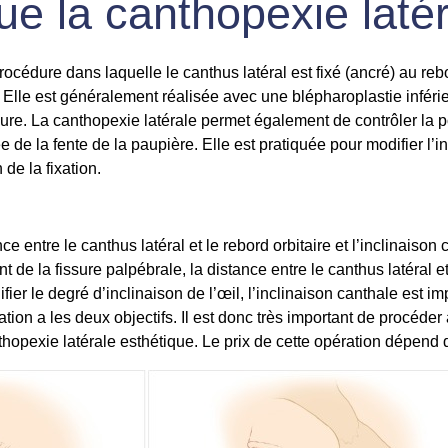
ue la canthopexie laté
océdure dans laquelle le canthus latéral est fixé (ancré) au rebo
. Elle est généralement réalisée avec une blépharoplastie inférieur
eure. La canthopexie latérale permet également de contrôler la po
e de la fente de la paupière. Elle est pratiquée pour modifier l’
 de la fixation.
ance entre le
canthus latéral
et le rebord orbitaire et l’inclinaison
t de la fissure palpébrale, la distance entre le canthus latéral et
ifier le degré d’inclinaison de l’œil, l’inclinaison canthale est im
tion a les deux objectifs. Il est donc très important de procéder
thopexie latérale esthétique
. Le prix de cette opération dépend d