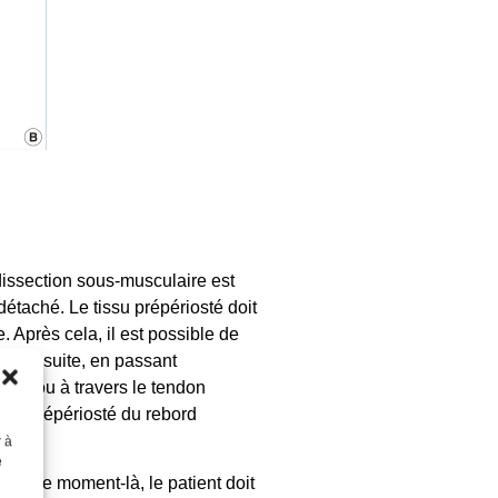
dissection sous-musculaire est
détaché. Le tissu prépériosté doit
. Après cela, il est possible de
ral. Ensuite, en passant
ieure ou à travers le tendon
issu prépériosté du rebord
r à
e
ts. À ce moment-là, le patient doit