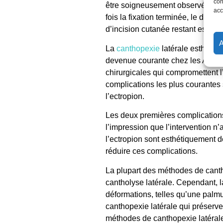
con
être soigneusement observé pour d
acc
fois la fixation terminée, le défaut
d’incision cutanée restant est effe
La
canthopexie
latérale esthétiqu
devenue courante chez les Asiati
chirurgicales qui compromettent l
complications les plus courantes 
l’ectropion.
Les deux premières complications 
l’impression que l’intervention n
l’ectropion
sont esthétiquement d
réduire ces complications.
La plupart des méthodes de canth
cantholyse latérale. Cependant, l
déformations, telles qu’une palm
canthopexie latérale
qui préserven
méthodes de canthopexie latérale