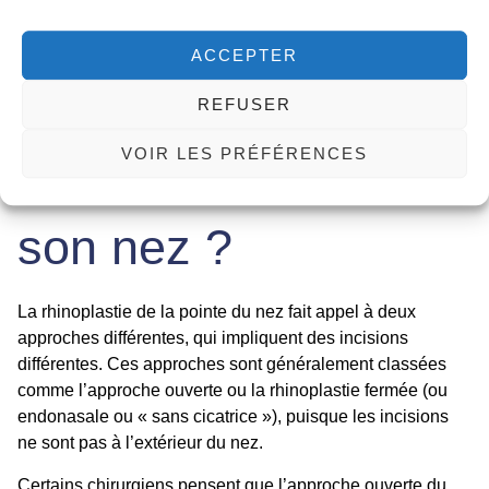
Où sont les
ACCEPTER
incisions dans la
REFUSER
VOIR LES PRÉFÉRENCES
chirurgie pour affiner
son nez ?
La rhinoplastie de la pointe du nez fait appel à deux
approches différentes, qui impliquent des incisions
différentes. Ces approches sont généralement classées
comme l’approche ouverte ou la rhinoplastie fermée (ou
endonasale ou « sans cicatrice »), puisque les incisions
ne sont pas à l’extérieur du nez.
Certains chirurgiens pensent que l’approche ouverte du