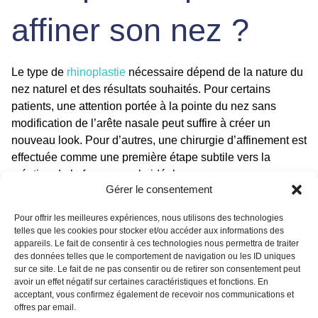
affiner son nez ?
Le type de
rhinoplastie
nécessaire dépend de la nature du
nez naturel et des résultats souhaités. Pour certains
patients, une attention portée à la pointe du nez sans
modification de l’arête nasale peut suffire à créer un
nouveau look. Pour d’autres, une chirurgie d’affinement est
effectuée comme une première étape subtile vers la
création de la forme nasale idéale.
Gérer le consentement
Avant de choisir l’approche optimale pour savoir comment
affiner son nez, le patient doit regarder quelques photos
Pour offrir les meilleures expériences, nous utilisons des technologies
telles que les cookies pour stocker et/ou accéder aux informations des
avant et après de patients ayant un nez naturel similaire au
appareils. Le fait de consentir à ces technologies nous permettra de traiter
sien. Consulte ensuite un chirurgien esthétique
des données telles que le comportement de navigation ou les ID uniques
expérimenté pour savoir si l’affinement nasal ou d’autres
sur ce site. Le fait de ne pas consentir ou de retirer son consentement peut
avoir un effet négatif sur certaines caractéristiques et fonctions. En
techniques de rhinoplastie sont la meilleure approche pour
acceptant, vous confirmez également de recevoir nos communications et
obtenir la forme de nez souhaitée.
offres par email.