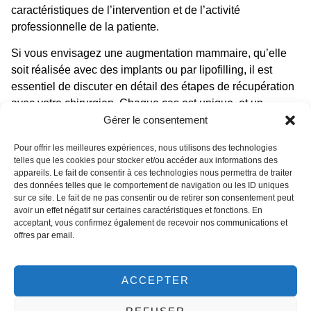
caractéristiques de l’intervention et de l’activité
professionnelle de la patiente.
Si vous envisagez une augmentation mammaire, qu’elle
soit réalisée avec des implants ou par lipofilling, il est
essentiel de discuter en détail des étapes de récupération
avec votre chirurgien. Chaque cas est unique, et un
Gérer le consentement
accompagnement personnalisé garantit des résultats
optimaux. Pour en savoir plus ou planifier une
Pour offrir les meilleures expériences, nous utilisons des technologies
consultation, n’hésitez pas à nous contacter dès
telles que les cookies pour stocker et/ou accéder aux informations des
aujourd’hui.
appareils. Le fait de consentir à ces technologies nous permettra de traiter
des données telles que le comportement de navigation ou les ID uniques
Disclaimer : Les informations sur ce site ne sont pas
sur ce site. Le fait de ne pas consentir ou de retirer son consentement peut
avoir un effet négatif sur certaines caractéristiques et fonctions. En
destinées à remplacer un avis médical professionnel, un
acceptant, vous confirmez également de recevoir nos communications et
diagnostic ou un traitement. Tout le contenu, y compris le
offres par email.
texte, les images et les informations, contenu sur ou
disponible via ce site web, est fourni à des fins
d’information générale seulement.
ACCEPTER