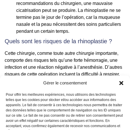
recommandations du chirurgien, une mauvaise
cicatrisation peut se produire. La rhinoplastie ne se
termine pas le jour de l’opération, car la muqueuse
nasale et la peau nécessitent des soins particuliers
pendant un certain temps.
Quels sont les risques de la rhinoplastie ?
Cette chirurgie, comme toute autre chirurgie importante,
comporte des risques tels qu’une forte hémorragie, une
infection et une réaction négative à l’anesthésie. D’autres
risques de cette opération incluent la difficulté à respirer,
un engourdissement permanent à l’intérieur ou autour du
Gérer le consentement
nez, la possibilité que le nez change de façon
asymétrique.
Pour offrir les meilleures expériences, nous utilisons des technologies
telles que les cookies pour stocker et/ou accéder aux informations des
appareils. Le fait de consentir à ces technologies nous permettra de traiter
Vous pouvez également ressentir de la douleur, des
des données telles que le comportement de navigation ou les ID uniques
taches ou un gonflement persistant pendant
sur ce site. Le fait de ne pas consentir ou de retirer son consentement peut
plusieurs jours, et cela peut entraîner des
avoir un effet négatif sur certaines caractéristiques et fonctions. En
acceptant, vous confirmez également de recevoir nos communications et
perforations dans la cloison nasale. Vous devrez