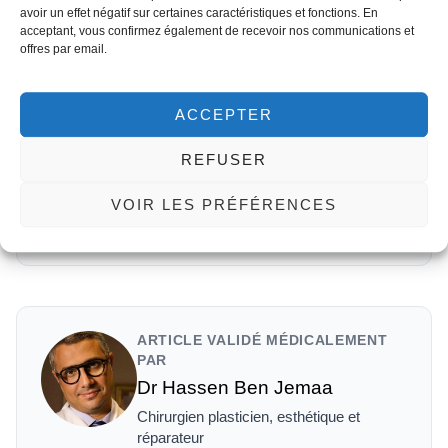
avoir un effet négatif sur certaines caractéristiques et fonctions. En
acceptant, vous confirmez également de recevoir nos communications et
offres par email.
Cliquez pour accepter les
cookies marketing et activer ce
contenu
ACCEPTER
REFUSER
VOIR LES PRÉFÉRENCES
Chirurgie esthétique Tunisie - Témoignage de Nicole - Med
Assistance Tunisie ·
Voir sur YouTube →
ARTICLE VALIDÉ MÉDICALEMENT
PAR
Dr Hassen Ben Jemaa
Chirurgien plasticien, esthétique et
réparateur