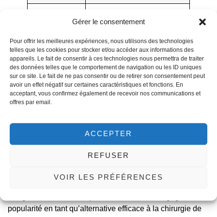
Résultats
Les résultats continuent de
Gérer le consentement
immédiats
s’améliorer avec le temps
Pour offrir les meilleures expériences, nous utilisons des technologies
telles que les cookies pour stocker et/ou accéder aux informations des
Il est important de noter que le choix entre un Lifting du
appareils. Le fait de consentir à ces technologies nous permettra de traiter
Visage Spider Web et une chirurgie de lifting traditionnel
des données telles que le comportement de navigation ou les ID uniques
dépend de vos besoins spécifiques, de vos objectifs et des
sur ce site. Le fait de ne pas consentir ou de retirer son consentement peut
avoir un effet négatif sur certaines caractéristiques et fonctions. En
recommandations de votre chirurgien plasticien. Une
acceptant, vous confirmez également de recevoir nos communications et
consultation approfondie vous aidera à déterminer la
offres par email.
procédure la plus appropriée pour vous.
Conclusion
ACCEPTER
Le Lifting du Visage Spider Web est une procédure
REFUSER
révolutionnaire qui offre une solution minimalement
invasive pour les personnes cherchant une apparence
VOIR LES PRÉFÉRENCES
plus jeune et rajeunie. Avec ses résultats immédiats, son
lifting naturel et son temps d’arrêt minimal, il a gagné en
popularité en tant qu’alternative efficace à la chirurgie de