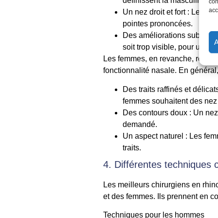
définissent la masculinité.
con
acc
Un nez droit et fort : Les h
pointes prononcées.
Des améliorations subtiles :
soit trop visible, pour un rés
Les femmes, en revanche, recherch
fonctionnalité nasale. En général, 
Des traits raffinés et délica
femmes souhaitent des nez qu
Des contours doux : Un nez 
demandé.
Un aspect naturel : Les femm
traits.
4. Différentes techniques c
Les meilleurs chirurgiens en rhi
et des femmes. Ils prennent en com
Techniques pour les hommes