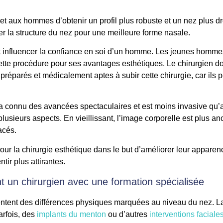
et aux hommes d’obtenir un profil plus robuste et un nez plus dr
rer la structure du nez pour une meilleure forme nasale.
influencer la confiance en soi d’un homme. Les jeunes hommes,
ette procédure pour ses avantages esthétiques. Le chirurgien do
réparés et médicalement aptes à subir cette chirurgie, car ils p
e a connu des avancées spectaculaires et est moins invasive q
usieurs aspects. En vieillissant, l’image corporelle est plus a
acés.
our la chirurgie esthétique dans le but d’améliorer leur appar
ntir plus attirantes.
 un chirurgien avec une formation spécialisée
tent des différences physiques marquées au niveau du nez. La 
arfois, des
implants du menton
ou d’autres
interventions faciale