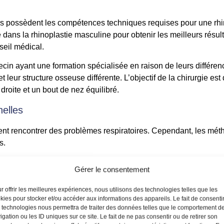
 possèdent les compétences techniques requises pour une rhinop
 dans la rhinoplastie masculine pour obtenir les meilleurs résult
seil médical.
 ayant une formation spécialisée en raison de leurs différences
 et leur structure osseuse différente. L’objectif de la chirurgie 
roite et un bout de nez équilibré.
nelles
 rencontrer des problèmes respiratoires. Cependant, les métho
s.
 les hommes se concentre sur la réparation des passages nasaux 
Gérer le consentement
en conservant les caractéristiques masculines est essentielle.
r offrir les meilleures expériences, nous utilisons des technologies telles que les
erchent :
kies pour stocker et/ou accéder aux informations des appareils. Le fait de consenti
 technologies nous permettra de traiter des données telles que le comportement d
aits nasaux marqués qui s’alignent sur les traits plus forts du vi
igation ou les ID uniques sur ce site. Le fait de ne pas consentir ou de retirer son