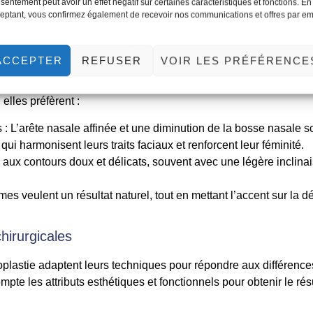
sentement peut avoir un effet négatif sur certaines caractéristiques et fonctions. En
eptant, vous confirmez également de recevoir nos communications et offres par em
ommes veulent un nez qui reflète la force et la masculinité, avec 
 Ils souhaitent des changements subtils qui mettent en valeur le
ACCEPTER
REFUSER
VOIR LES PRÉFÉRENCE
ultat naturel.
ent un équilibre en préservant la structure délicate et féminine
elles préfèrent :
ts : L’arête nasale affinée et une diminution de la bosse nasale s
i harmonisent leurs traits faciaux et renforcent leur féminité.
aux contours doux et délicats, souvent avec une légère inclinai
es veulent un résultat naturel, tout en mettant l’accent sur la dé
hirurgicales
noplastie adaptent leurs techniques pour répondre aux différenc
pte les attributs esthétiques et fonctionnels pour obtenir le rés