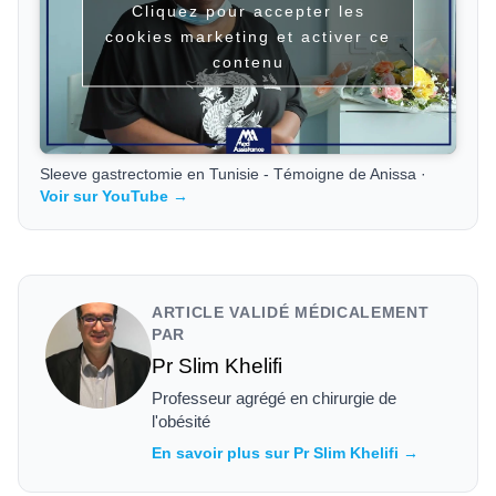
Cliquez pour accepter les
cookies marketing et activer ce
contenu
Sleeve gastrectomie en Tunisie - Témoigne de Anissa ·
Voir sur YouTube →
ARTICLE VALIDÉ MÉDICALEMENT
PAR
Pr Slim Khelifi
Professeur agrégé en chirurgie de
l'obésité
En savoir plus sur Pr Slim Khelifi →