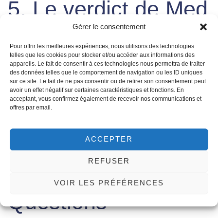
5. Le verdict de Med
Gérer le consentement
Assistance
Pour offrir les meilleures expériences, nous utilisons des technologies
telles que les cookies pour stocker et/ou accéder aux informations des
appareils. Le fait de consentir à ces technologies nous permettra de traiter
Pour une fois, pas d’enquête à mener :
les deux
des données telles que le comportement de navigation ou les ID uniques
intéressées ont confirmé elles-mêmes
avoir eu recours au
sur ce site. Le fait de ne pas consentir ou de retirer son consentement peut
avoir un effet négatif sur certaines caractéristiques et fonctions. En
bistouri. Denise Richards l’a détaillé procédure par
acceptant, vous confirmez également de recevoir nos communications et
procédure ; Kris Jenner a assumé en défendant son
offres par email.
chirurgien. Ce que Med Assistance retient, c’est moins le «
avant/après » que le
changement de discours
: en 2026, la
chirurgie esthétique se raconte, se compare, se choisit en
ACCEPTER
connaissance de cause. Une bonne nouvelle pour les
REFUSER
patientes, qui peuvent enfin poser les bonnes questions —
sur la technique, le suivi… et la cicatrisation.
VOIR LES PRÉFÉRENCES
Questions