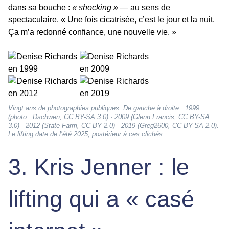
dans sa bouche :
« shocking »
— au sens de
spectaculaire. « Une fois cicatrisée, c’est le jour et la nuit.
Ça m’a redonné confiance, une nouvelle vie. »
Vingt ans de photographies publiques. De gauche à droite : 1999
(photo : Dschwen, CC BY-SA 3.0) · 2009 (Glenn Francis, CC BY-SA
3.0) · 2012 (State Farm, CC BY 2.0) · 2019 (Greg2600, CC BY-SA 2.0).
Le lifting date de l’été 2025, postérieur à ces clichés.
3. Kris Jenner : le
lifting qui a « casé