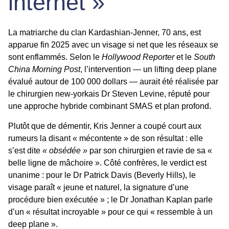
internet »
La matriarche du clan Kardashian-Jenner, 70 ans, est
apparue fin 2025 avec un visage si net que les réseaux se
sont enflammés. Selon le
Hollywood Reporter
et le
South
China Morning Post
, l’intervention — un
lifting deep plane
évalué autour de 100 000 dollars — aurait été réalisée par
le chirurgien new-yorkais
Dr Steven Levine
, réputé pour
une approche hybride combinant SMAS et plan profond.
Plutôt que de démentir, Kris Jenner a coupé court aux
rumeurs la disant « mécontente » de son résultat : elle
s’est dite
« obsédée »
par son chirurgien et ravie de sa «
belle ligne de mâchoire ». Côté confrères, le verdict est
unanime : pour le Dr Patrick Davis (Beverly Hills), le
visage paraît « jeune et naturel, la signature d’une
procédure bien exécutée » ; le Dr Jonathan Kaplan parle
d’un « résultat incroyable » pour ce qui « ressemble à un
deep plane ».