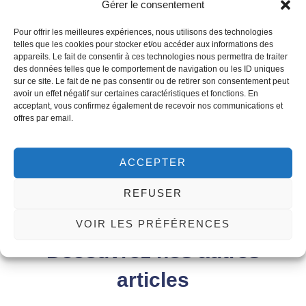
Gérer le consentement
Med Assistance Tunisie www.medassistance.fr ·
Voir sur
YouTube →
Pour offrir les meilleures expériences, nous utilisons des technologies
telles que les cookies pour stocker et/ou accéder aux informations des
appareils. Le fait de consentir à ces technologies nous permettra de traiter
des données telles que le comportement de navigation ou les ID uniques
sur ce site. Le fait de ne pas consentir ou de retirer son consentement peut
ARTICLE VALIDÉ MÉDICALEMENT
avoir un effet négatif sur certaines caractéristiques et fonctions. En
acceptant, vous confirmez également de recevoir nos communications et
PAR
offres par email.
Dr Atef Ghedira
Chirurgien plasticien, esthétique et
reconstructeur
ACCEPTER
Inscrit Ordre des Médecins n°
17861
REFUSER
En savoir plus sur Dr Atef Ghedira →
VOIR LES PRÉFÉRENCES
Découvrez nos autres
articles