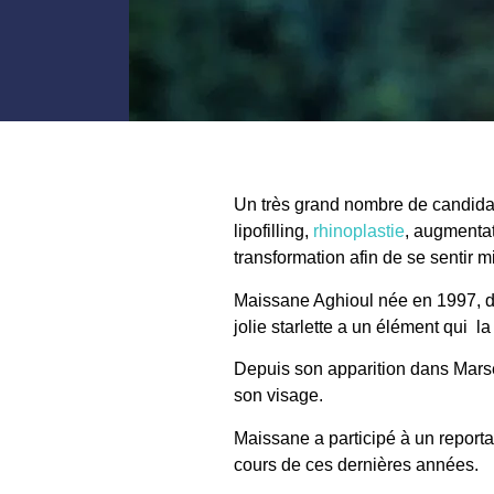
Un très grand nombre de
candidat
lipofilling,
rhinoplastie
, augmentat
transformation afin de se sentir 
Maissane Aghioul née en 1997, d’
jolie starlette a un élément qui l
Depuis son apparition dans Marse
son
visage
.
Maissane
a participé à un report
cours de ces dernières années.