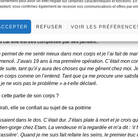
sentement peut avoir un effet négatif sur certaines caractéristiques et fonctions. En
eptant, vous confirmez également de recevoir nos communications et offres par em
utres opérations de chirurgie esthétique
?
 hésité à avoir recours à la
chirurgie esthétique
lors de sa carrièr
ACCEPTER
REFUSER
VOIR LES PRÉFÉRENCE
ne
a déclaré qu’elle ne va pas arrêter les chirurgies esthétiques t
ts car elle est très complexée par ses jambes..
e permet de me sentir mieux dans mon corps et je l’ai fait de man
mmencé. J’avais 19 ans à ma première opération. C’était mon co
t de suite, tant qu’il y aura des choses qui me gênent chez moi. 
on corps comme on l’entend. Tant que ça me procure une satisfa
je ne vois pas le problème » a-t-elle déclaré.
 cette partie de son corps ?
ah, elle se confiait au sujet de sa poitrine
saient dans le dos. C’était dur. J’étais plate à mort et je crois q
utien-gorge chez Etam. La vendeuse m’a regardée et m’a dit : ‘il
ssière’. Quand je me suis fait refaire les seins, le premier truc qu