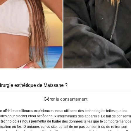
irurgie esthétique de Maïssane
?
ue Maissane est passée par la case chirurgie esthétique? La répo
Gérer le consentement
 ? Maissane a subi une
chirurgie esthétique
du nez deux fois, un
es injections au niveau du visage.
r offrir les meilleures expériences, nous utilisons des technologies telles que les
kies pour stocker et/ou accéder aux informations des appareils. Le fait de consenti
 technologies nous permettra de traiter des données telles que le comportement d
z deux fois, les lèvres, le coin des yeux, le botox au front et les fac
igation ou les ID uniques sur ce site. Le fait de ne pas consentir ou de retirer son
 Mon Poste.