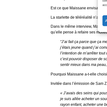
con
acc
Est ce que
Maissane envisage d’a
La starlette de téléréalité n’a pas
Dans le même interview,
Maissa
qu’elle pense à refaire ses molle
“J’ai fait ça parce que ça m
j’étais jeune quand j’ai co
l’intention de m’arrêter tou
c’est pouvoir disposer de s
sentir mieux dans ma peau, 
Pourquoi Maissane a-t-elle choisi
Invitée dans l’émission de Sam Zir
« J’avais des seins qui pous
je suis allée acheter un so
rayon enfant, acheter une bra