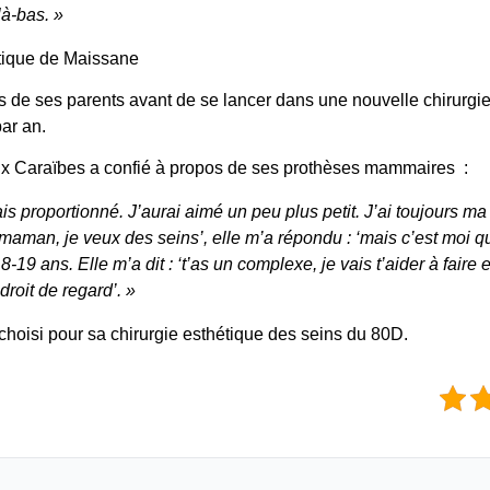
là-bas. »
étique de Maissane
s de ses parents avant de se lancer dans une nouvelle
chirurgi
par an.
aux Caraïbes a confié à propos de ses prothèses mammaires :
is proportionné. J’aurai aimé un peu plus petit. J’ai toujours ma
: ‘maman, je veux des seins’, elle m’a répondu : ‘mais c’est moi qui 
8-19 ans. Elle m’a dit : ‘t’as un complexe, je vais t’aider à faire e
droit de regard’. »
choisi pour sa
chirurgie esthétique
des seins du 80D.