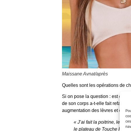
Maissane Avnat/après
Quelles sont les opérations de
ch
Si on pose la question : est ce q
de son corps a-t-elle fait refaire
augmentation des lèvres et d’autr
Pou
coo
ces
« J’ai fait la poitrine, le ne
nav
le plateau de Touche Pas à