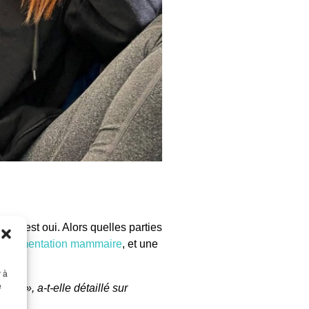
nse est oui. Alors quelles parties
e
augmentation mammaire
, et une
r à
e
ettes », a-t-elle détaillé sur