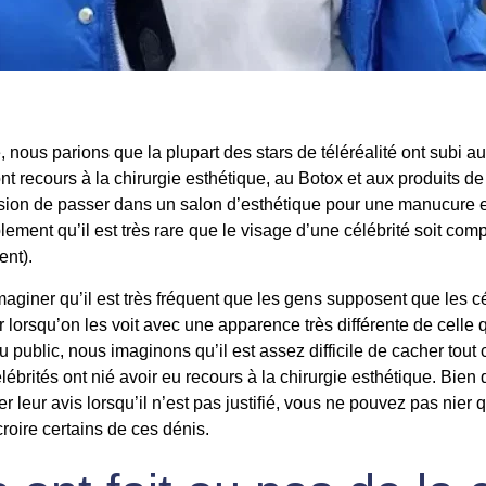
 nous parions que la plupart des stars de téléréalité ont subi 
ont recours à la chirurgie esthétique, au Botox et aux produits 
ession de passer dans un salon d’esthétique pour une manucure 
ement qu’il est très rare que le visage d’une célébrité soit com
tent).
giner qu’il est très fréquent que les gens supposent que les cé
er lorsqu’on les voit avec une apparence très différente de celle
 public, nous imaginons qu’il est assez difficile de cacher tou
ébrités ont nié avoir eu recours à la chirurgie esthétique. Bien 
 leur avis lorsqu’il n’est pas justifié, vous ne pouvez pas nier
 croire certains de ces dénis.