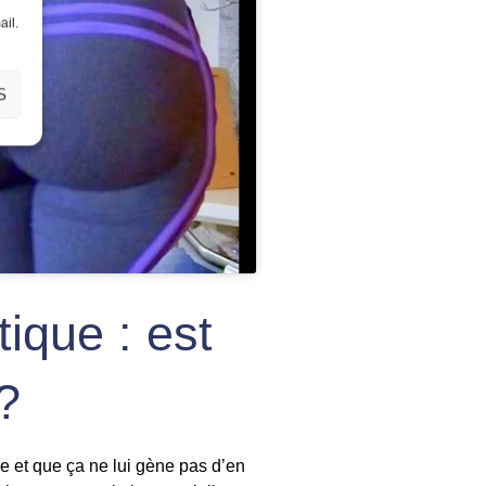
ail.
S
tique : est
s?
le et que ça ne lui gène pas d’en