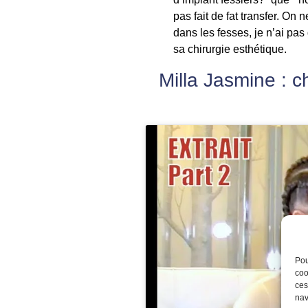
pas fait de fat transfer. On
dans les fesses, je n’ai pas
sa chirurgie esthétique.
Milla Jasmine : c
Pou
coo
ces
nav