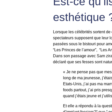
Est-ce qu’il
esthétique
Lorsque les célébrités sortent de 
spectateurs supposent que leur loo
passées sous le bistouri pour amé
“Les Princes de l’amour”, “Les Ang
Dans son passage avec Sam zirah 
déclaré que ses fesses sont natur
« Je ne pense pas que mes f
long de ma jeunesse, j’étais
Etats-Unis, j’ai pas ma mama
foods partout, j’ai pris pres
quand j’étais jeune et j’util
Et elle a répondu à la ques
d’implant fessiers?“ que “ n