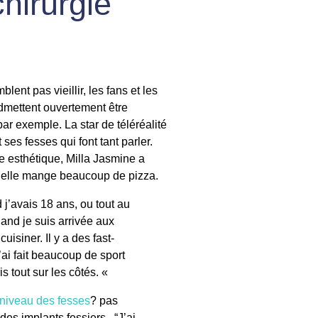
chirurgie
ent pas vieillir, les fans et les
 admettent ouvertement être
ar exemple. La star de téléréalité
ses fesses qui font tant parler.
e esthétique, Milla Jasmine a
qu’elle mange beaucoup de pizza.
j’avais 18 ans, ou tout au
uand je suis arrivée aux
isiner. Il y a des fast-
j’ai fait beaucoup de sport
is tout sur les côtés. «
 niveau des fesses
? pas
 des implants fessiers. “J’ai