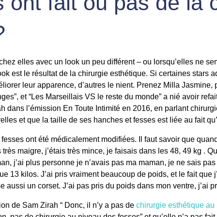
s ont fait ou pas de la 
 ?
chez elles avec un look un peu différent – ou lorsqu’elles ne sembl
k est le résultat de la chirurgie esthétique. Si certaines stars
liorer leur apparence, d’autres le nient. Prenez Milla Jasmine, p
es”, et “Les Marseillais VS le reste du monde” a nié avoir refait 
dans l’émission En Toute Intimité en 2016, en parlant chirurgi
elles et que la taille de ses hanches et fesses est liée au fait 
esses ont été médicalement modifiées. Il faut savoir que quand 
 très maigre, j’étais très mince, je faisais dans les 48, 49 kg . Q
n, j’ai plus personne je n’avais pas ma maman, je ne sais pas cu
que 13 kilos. J’ai pris vraiment beaucoup de poids, et le fait que 
ise aussi un corset. J’ai pas pris du poids dans mon ventre, j’ai pr
tion de Sam Zirah “ Donc, il n’y a pas de
chirurgie esthétique au
on, pas de chirurgie au niveau des fesses” et qu’elle n’a pas fait