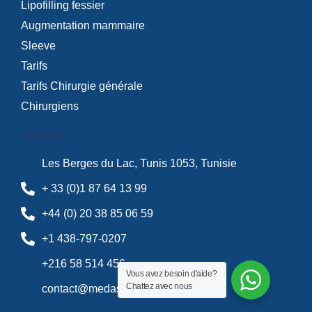
Lipofilling fessier
Augmentation mammaire
Sleeve
Tarifs
Tarifs Chirurgie générale
Chirurgiens
Contact
Les Berges du Lac, Tunis 1053, Tunisie
+ 33 (0)1 87 64 13 99
+44 (0) 20 38 85 06 59
+1 438-797-0207
+216 58 514 456
Vous avez besoin d'aide?
Chattez avec nous
contact@medassistance.fr