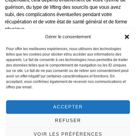
guérison, du type de lifting des sourcils que vous avez
subi, des complications éventuelles pendant votre
récupération et de votre état de santé général et de forme
physique.
Gérer le consentement
Votre chirurgien est la meilleure personne pour déterminer
quand vous pourrez reprendre vos activités habituelles,
Pour offrir les meilleures expériences, nous utilisons des technologies
telles que les cookies pour stocker et/ou accéder aux informations des
alors assurez-vous de suivre ses instructions et ses
appareils. Le fait de consentir à ces technologies nous permettra de traiter
conseils.
des données telles que le comportement de navigation ou les ID uniques
sur ce site. Le fait de ne pas consentir ou de retirer son consentement peut
7- Soyez patient et bienveillant avec vous-
avoir un effet négatif sur certaines caractéristiques et fonctions. En
acceptant, vous confirmez également de recevoir nos communications et
même
offres par email.
La guérison d’un lifting des sourcils prend du temps.
N’essayez pas d’accélérer le processus ou de vous
ACCEPTER
pousser trop fort; cela pourrait vous retarder.
REFUSER
Écoutez votre corps, reposez-vous chaque fois que
nécessaire et accordez-vous du temps et de la grâce pour
VOIR LES PRÉFÉRENCES