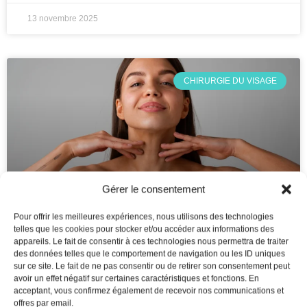
13 novembre 2025
CHIRURGIE DU VISAGE
Gérer le consentement
Pour offrir les meilleures expériences, nous utilisons des technologies
telles que les cookies pour stocker et/ou accéder aux informations des
Cervicoplastie : Rajeunir et tonifier
appareils. Le fait de consentir à ces technologies nous permettra de traiter
des données telles que le comportement de navigation ou les ID uniques
l’apparence du cou
sur ce site. Le fait de ne pas consentir ou de retirer son consentement peut
avoir un effet négatif sur certaines caractéristiques et fonctions. En
acceptant, vous confirmez également de recevoir nos communications et
LIRE LA SUITE »
offres par email.