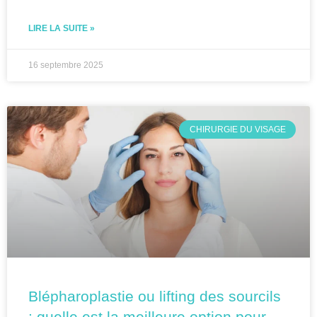
LIRE LA SUITE »
16 septembre 2025
CHIRURGIE DU VISAGE
Blépharoplastie ou lifting des sourcils
: quelle est la meilleure option pour