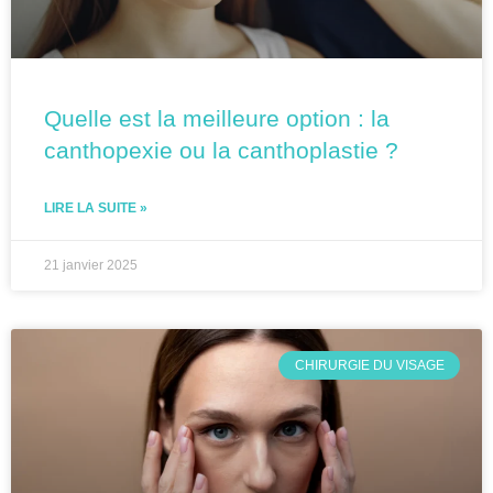
Quelle est la meilleure option : la
canthopexie ou la canthoplastie ?
LIRE LA SUITE »
21 janvier 2025
CHIRURGIE DU VISAGE