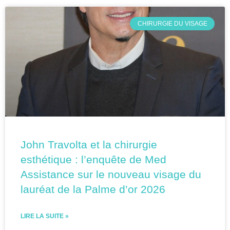
CHIRURGIE DU VISAGE
John Travolta et la chirurgie
esthétique : l’enquête de Med
Assistance sur le nouveau visage du
lauréat de la Palme d’or 2026
LIRE LA SUITE »