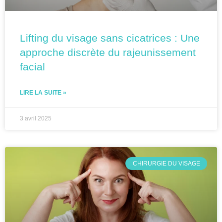
Lifting du visage sans cicatrices : Une
approche discrète du rajeunissement
facial
LIRE LA SUITE »
3 avril 2025
CHIRURGIE DU VISAGE