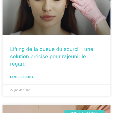
Lifting de la queue du sourcil : une
solution précise pour rajeunir le
regard
LIRE LA SUITE »
22 janvier 2026