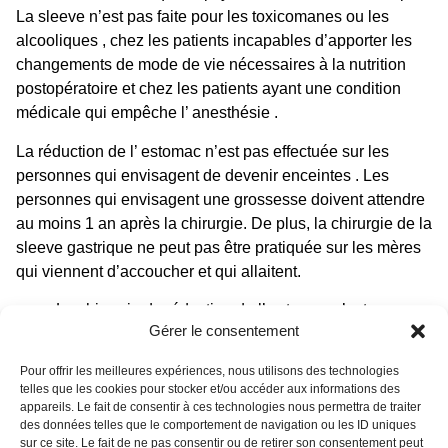
La sleeve n’est pas faite pour les toxicomanes ou les
alcooliques , chez les patients incapables d’apporter les
changements de mode de vie nécessaires à la nutrition
postopératoire et chez les patients ayant une condition
médicale qui empêche l’ anesthésie .
La réduction de l’ estomac n’est pas effectuée sur les
personnes qui envisagent de devenir enceintes . Les
personnes qui envisagent une grossesse doivent attendre
au moins 1 an après la chirurgie. De plus, la chirurgie de la
sleeve gastrique ne peut pas être pratiquée sur les mères
qui viennent d’accoucher et qui allaitent.
La chirurgie de réduction de l’ estomac n’est pas
Gérer le consentement
pratiquée sur les personnes en dessous du poids
cible de la chirurgie .
Pour offrir les meilleures expériences, nous utilisons des technologies
Fumer est une habitude qu’il faut arrêter avant
telles que les cookies pour stocker et/ou accéder aux informations des
une
chirurgie gastrique
. Les personnes qui décident
appareils. Le fait de consentir à ces technologies nous permettra de traiter
des données telles que le comportement de navigation ou les ID uniques
de subir une chirurgie de réduction de l’estomac
sur ce site. Le fait de ne pas consentir ou de retirer son consentement peut