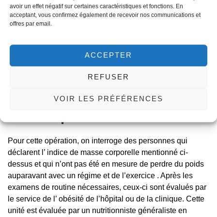
doivent arrêter de fumer au moins 2 mois avant la
avoir un effet négatif sur certaines caractéristiques et fonctions. En
chirurgie. Les personnes qui fument ne subissent
acceptant, vous confirmez également de recevoir nos communications et
offres par email.
pas de chirurgie de la sleeve
Quelle est la
ACCEPTER
première condition
REFUSER
VOIR LES PRÉFÉRENCES
de l’opération ?
Pour cette opération, on interroge des personnes qui
déclarent l’ indice de masse corporelle mentionné ci-
dessus et qui n’ont pas été en mesure de perdre du poids
auparavant avec un régime et de l’exercice . Après les
examens de routine nécessaires, ceux-ci sont évalués par
le service de l’ obésité de l’hôpital ou de la clinique. Cette
unité est évaluée par un nutritionniste généraliste en