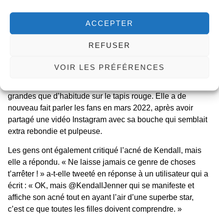
Les fans ont discuté sur Twitter pour savoir si c’était dû à
ACCEPTER
des
produits de comblement
ou simplement à un excès de
contour.
REFUSER
En janvier 2018, les fans ont supposé que la jeune femme
VOIR LES PRÉFÉRENCES
originaire de Los Angeles avait peut-être subi un
comblement des lèvres, car ses lèvres semblaient plus
grandes que d’habitude sur le tapis rouge. Elle a de
nouveau fait parler les fans en mars 2022, après avoir
partagé une vidéo Instagram avec sa bouche qui semblait
extra rebondie et pulpeuse.
Les gens ont également critiqué l’acné de Kendall, mais
elle a répondu. « Ne laisse jamais ce genre de choses
t’arrêter ! » a-t-elle tweeté en réponse à un utilisateur qui a
écrit : « OK, mais @KendallJenner qui se manifeste et
affiche son acné tout en ayant l’air d’une superbe star,
c’est ce que toutes les filles doivent comprendre. »