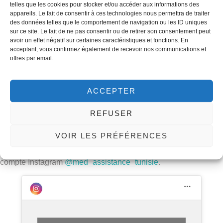
Liposuccion cinq zones et plus
à partir de 2250 €
telles que les cookies pour stocker et/ou accéder aux informations des
appareils. Le fait de consentir à ces technologies nous permettra de traiter
des données telles que le comportement de navigation ou les ID uniques
Séjour : 4 nuits / 5 jours — prix tout compris (hospitalisation,
sur ce site. Le fait de ne pas consentir ou de retirer son consentement peut
avoir un effet négatif sur certaines caractéristiques et fonctions. En
honoraires, bloc, accueil aéroport, hôtel médicalisé, transferts).
acceptant, vous confirmez également de recevoir nos communications et
offres par email.
Demandez votre devis gratuit — réponse sous 24h
.
Résultats avant /
ACCEPTER
après
REFUSER
VOIR LES PRÉFÉRENCES
Des résultats réels de nos patient·e·s, partagés sur notre
compte Instagram
@med_assistance_tunisie
.