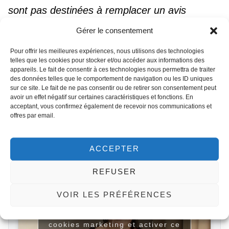
sont pas destinées à remplacer un avis
médical professionnel, un diagnostic ou un
Gérer le consentement
traitement. Tout le contenu, y compris le
Pour offrir les meilleures expériences, nous utilisons des technologies
texte, les images et les informations, contenu
telles que les cookies pour stocker et/ou accéder aux informations des
appareils. Le fait de consentir à ces technologies nous permettra de traiter
sur ou disponible via ce site web, est fourni à
des données telles que le comportement de navigation ou les ID uniques
des fins d’information générale seulement.
sur ce site. Le fait de ne pas consentir ou de retirer son consentement peut
avoir un effet négatif sur certaines caractéristiques et fonctions. En
acceptant, vous confirmez également de recevoir nos communications et
offres par email.
Noter ce post
ACCEPTER
TÉMOIGNAGE PATIENT
REFUSER
VOIR LES PRÉFÉRENCES
Cliquez pour accepter les
cookies marketing et activer ce