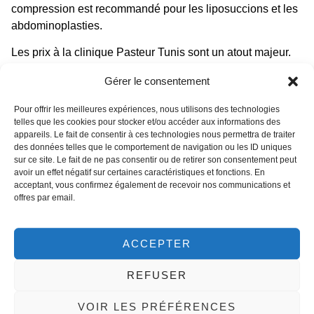
compression est recommandé pour les liposuccions et les
abdominoplasties.
Les prix à la clinique Pasteur Tunis sont un atout majeur.
En moyenne, ils sont 50 à 70% inférieurs à ceux pratiqués
Gérer le consentement
en Europe. Par exemple, une rhinoplastie coûte entre
1800€ et 2500€, une liposuccion entre 2000€ et 3500€, et
Pour offrir les meilleures expériences, nous utilisons des technologies
un lifting facial entre 3000€ et 4500€. Ces tarifs incluent
telles que les cookies pour stocker et/ou accéder aux informations des
appareils. Le fait de consentir à ces technologies nous permettra de traiter
généralement l’intervention, l’anesthésie, l’hospitalisation
des données telles que le comportement de navigation ou les ID uniques
et les consultations de suivi. En comparaison, les mêmes
sur ce site. Le fait de ne pas consentir ou de retirer son consentement peut
opérations en France ou en Allemagne peuvent atteindre
avoir un effet négatif sur certaines caractéristiques et fonctions. En
acceptant, vous confirmez également de recevoir nos communications et
8000€ à 15000€.
offres par email.
Pourquoi choisir Med Assistance ? Nous vous
accompagnons de A à Z. Notre équipe sélectionne les
ACCEPTER
meilleurs chirurgiens de la clinique Pasteur Tunis. Nous
négocions des tarifs préférentiels pour nos clients. Nous
REFUSER
organisons votre transport depuis l’aéroport, votre
hébergement dans un hôtel partenaire à proximité, et votre
VOIR LES PRÉFÉRENCES