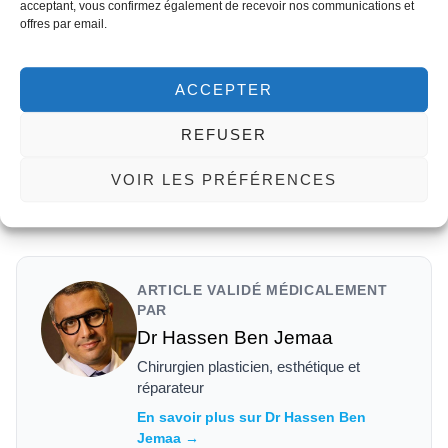
acceptant, vous confirmez également de recevoir nos communications et
Cliquez pour accepter les
offres par email.
cookies marketing et activer ce
contenu
ACCEPTER
REFUSER
Chirurgie esthétique Tunisie - Témoignage de Nadine -
VOIR LES PRÉFÉRENCES
Med Assistance Tunisie ·
Voir sur YouTube →
ARTICLE VALIDÉ MÉDICALEMENT
PAR
Dr Hassen Ben Jemaa
Chirurgien plasticien, esthétique et
réparateur
En savoir plus sur Dr Hassen Ben
Jemaa →